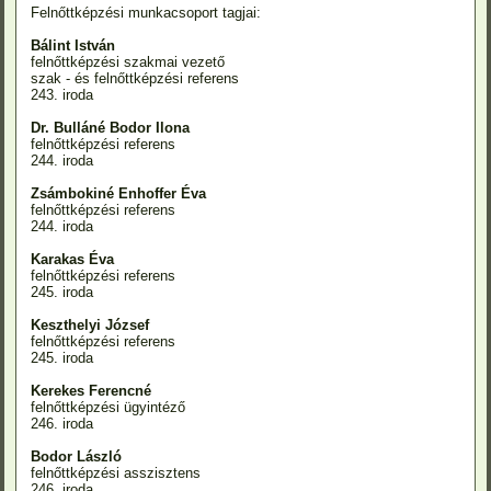
Felnőttképzési munkacsoport tagjai:
Bálint István
felnőttképzési szakmai vezető
szak - és felnőttképzési referens
243. iroda
Dr. Bulláné Bodor Ilona
felnőttképzési referens
244. iroda
Zsámbokiné Enhoffer Éva
felnőttképzési referens
244. iroda
Karakas Éva
felnőttképzési referens
245. iroda
Keszthelyi József
felnőttképzési referens
245. iroda
Kerekes Ferencné
felnőttképzési ügyintéző
246. iroda
Bodor László
felnőttképzési asszisztens
246. iroda