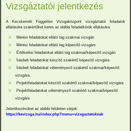
Vizsgáztatói jelentkezés
A Kecskeméti Független Vizsgaközpont vizsgáztatói feladatok
ellátására szakértőket keres az alábbi feladatkörök ellátására:
Mérési feladatokat ellátó tag szakmai vizsgán
Mérési feladatokat ellátó tag képesítő vizsgám
Értékelési feladatokat ellátó tag szakmai/képesítő vizsgán
Írásbeli feladatokat készítő szakértő képesítő vizsgára
Írásbeli feladatokat véleményező szakértő szakmai/képesítő
vizsgára
Projektfeladatokat készítő szakértő szakmai/képesítő vizsgára
Projektfeladatokat véleményező szakértő szakmai/képesítő
vizsgára
Jelentkezésüket az alábbi felületen várjuk:
https://kevizsga.hu/index.php?menu=vizsgaztatoknak