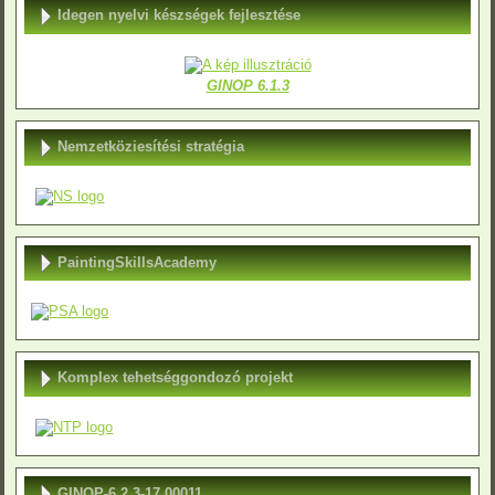
Idegen nyelvi készségek fejlesztése
GINOP 6.1.3
Nemzetköziesítési stratégia
PaintingSkillsAcademy
Komplex tehetséggondozó projekt
GINOP-6.2.3-17 00011.