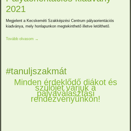
2021
Megjelent a Kecskeméti Szakképzési Centrum pályaorientációs
kiadványa, mely honlapunkon megtekinthető illetve letölthető.
Tovább olvasom
→
#tanuljszakmát
Minden érdeklődő diákot és
szülőjét várjuk a
pályaválasztási
rendezvényünkön!