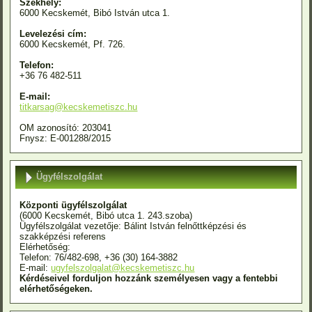
Székhely:
6000 Kecskemét, Bibó István utca 1.
Levelezési cím:
6000 Kecskemét, Pf. 726.
Telefon:
+36 76 482-511
E-mail:
titkarsag@kecskemetiszc.hu
OM azonosító: 203041
Fnysz: E-001288/2015
Ügyfélszolgálat
Központi ügyfélszolgálat
(6000 Kecskemét, Bibó utca 1. 243.szoba)
Ügyfélszolgálat vezetője: Bálint István felnőttképzési és
szakképzési referens
Elérhetőség:
Telefon: 76/482-698, +36 (30) 164-3882
E-mail:
ugyfelszolgalat@kecskemetiszc.hu
Kérdéseivel forduljon hozzánk személyesen vagy a fentebbi
elérhetőségeken.