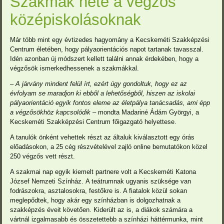
Szakmák hete a végzős
középiskolásoknak
Már több mint egy évtizedes hagyomány a Kecskeméti Szakképzési
Centrum életében, hogy pályaorientációs napot tartanak tavasszal.
Idén azonban új módszert kellett találni annak érdekében, hogy a
végzősök ismerkedhessenek a szakmákkal.
– A járvány mindent felül írt, ezért úgy gondoltuk, hogy ez az
évfolyam se maradjon ki ebből a lehetőségből, hiszen az iskolai
pályaorientáció egyik fontos eleme az életpálya tanácsadás, ami épp
a végzősökhöz kapcsolódik –
mondta Madariné Ádám Györgyi, a
Kecskeméti Szakképzési Centrum főigazgató helyettese.
A tanulók önként vehettek részt az általuk kiválasztott egy órás
előadásokon, a 25 cég részvételével zajló online bemutatókon közel
250 végzős vett részt.
A szakmai nap egyik kiemelt partnere volt a Kecskeméti Katona
József Nemzeti Színház.
A teátrumnak ugyanis szüksége van
fodrászokra, asztalosokra, festőkre is. A fiatalok közül sokan
meglepődtek, hogy akár egy színházban is dolgozhatnak a
szakképzés éveit követően. Kiderült az is, a diákok számára a
vártnál izgalmasabb és összetettebb a színházi háttérmunka, mint