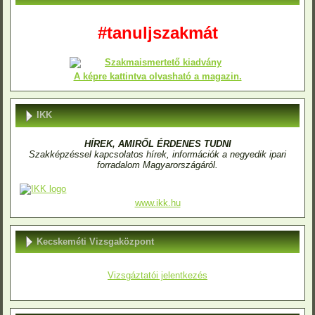
#tanuljszakmát
A képre kattintva olvasható a magazin.
IKK
HÍREK, AMIRŐL ÉRDENES TUDNI
Szakképzéssel kapcsolatos hírek, információk a negyedik ipari
forradalom Magyarországáról.
www.ikk.hu
Kecskeméti Vizsgaközpont
Vizsgáztatói jelentkezés