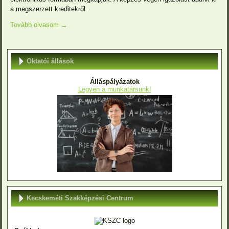
a megszerzett kreditekről.
Tovább olvasom
→
Oktatói állások
Álláspályázatok
Legyen a munkatársunk!
Kecskeméti Szakképzési Centrum