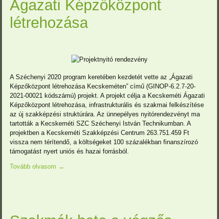
Ágazati Képzőközpont
létrehozása
A Széchenyi 2020 program keretében kezdetét vette az „Ágazati
Képzőközpont létrehozása Kecskeméten” című (GINOP-6.2.7-20-
2021-00021 kódszámú) projekt. A projekt célja a Kecskeméti Ágazati
Képzőközpont létrehozása, infrastrukturális és szakmai felkészítése
az új szakképzési struktúrára. Az ünnepélyes nyitórendezvényt ma
tartották a Kecskeméti SZC Széchenyi István Technikumban. A
projektben a Kecskeméti Szakképzési Centrum 263.751.459 Ft
vissza nem térítendő, a költségeket 100 százalékban finanszírozó
támogatást nyert uniós és hazai forrásból.
Tovább olvasom
→