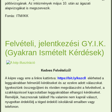
pótlóvizsgának. Az intézmények május 10. után az ágazati
alapvizsgákat is megszervezik.
Forrás: ITM/IKK
Felvételi, jelentkezési GY.I.K.
(Gyakran Ismételt Kérdések)
Kedves Felvételiző!
A képre vagy erre a linkre kattintva:
https://bit.ly/kszc8
elérheted a
leggyakrabban felmerülő kérdéseket és az ezekre adott válaszokat.
Igyekeztünk összegyűjteni és röviden megválaszolni a felvételivel, a
szakképzéssel kapcsolatban leggyakrabban elhangzó kérdéseket.
Reméljük, hasznosnak találod! Ha valamire nem kapnál választ,
nyugodtan érdeklődj a téged érdeklő iskoláknál emailben vagy
telefonon.