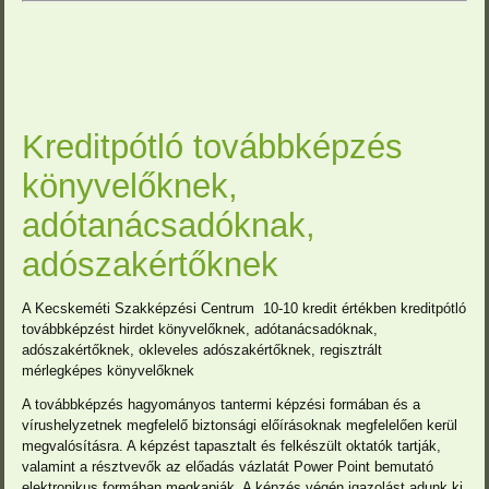
Kreditpótló továbbképzés
könyvelőknek,
adótanácsadóknak,
adószakértőknek
A Kecskeméti Szakképzési Centrum 10-10 kredit értékben kreditpótló
továbbképzést hirdet könyvelőknek, adótanácsadóknak,
adószakértőknek, okleveles adószakértőknek, regisztrált
mérlegképes könyvelőknek
A továbbképzés hagyományos tantermi képzési formában és a
vírushelyzetnek megfelelő biztonsági előírásoknak megfelelően kerül
megvalósításra. A képzést tapasztalt és felkészült oktatók tartják,
valamint a résztvevők az előadás vázlatát Power Point bemutató
elektronikus formában megkapják. A képzés végén igazolást adunk ki