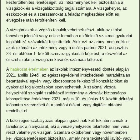
kézfertőtlenítés lehetőségét az intézménynek kell biztosítania a
vizsgázók és a vizsgabizottság tagjai számára. A vizsgahelyet, az
eszközöket és a szerszámokat a feladat megkezdése előtt és
elvégzése után fertőtleníteni kell.
A vizsgán azok a végzős tanulók vehetnek részt, akik az utolsó
tanévben jelenléti vagy online formában a kötelező szakmai gyakorlat
legalább 51 százalékát teljesítették. Akik ezt az arányt nem érték el,
azok számára az intézmény vagy a duális partner 2021. augusztus
23. és október 1. között szervez gyakorlati képzést, a részvétel az
ősszel szakmai vizsgázni kívánók számára kötelező.
A
határozat értelmében
az iskolák intézményvezetői döntés alapján
2021. április 19-től, az egészségvédelmi intézkedések maradéktalan
betartásával egyéni vagy kiscsoportos felkészítő konzultációkat és
gyakorlati foglalkozásokat szervezhetnek. A szakmai vizsga
helyszínéül szolgáló szakképző intézmény a vizsgák biztonságos
lebonyolítása érdekében 2021. május 10. és június 15. között délutáni
időpontra szervezheti át a tanítási órákat, vagy digitális oktatást
rendelhet el.
A különleges szabályozás alapján igazoltnak kell tekinteni annak a
tanulónak a hiányzását, aki a veszélyhelyzetre tekintettel nem vesz
részt valamelyik vizsgán. Számára októberben vagy novemberben
kell vizsgalehetőséget biztosítani, amely nem tekintendő javító- vagy