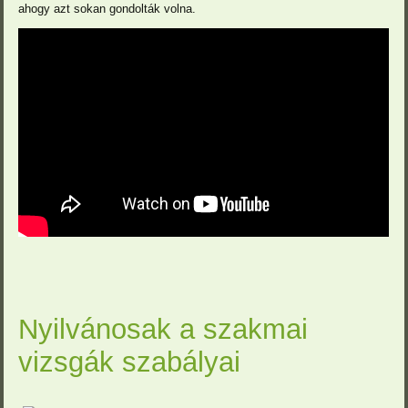
ahogy azt sokan gondolták volna.
Nyilvánosak a szakmai
vizsgák szabályai