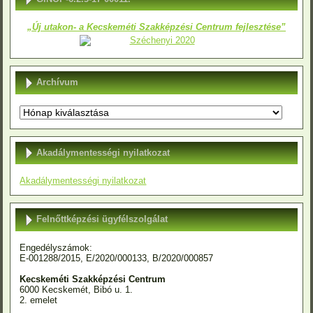
„Új utakon- a Kecskeméti Szakképzési Centrum fejlesztése”
Archívum
Archívum
Akadálymentességi nyilatkozat
Akadálymentességi nyilatkozat
Felnőttképzési ügyfélszolgálat
Engedélyszámok:
E-001288/2015, E/2020/000133, B/2020/000857
Kecskeméti Szakképzési Centrum
6000 Kecskemét, Bibó u. 1.
2. emelet