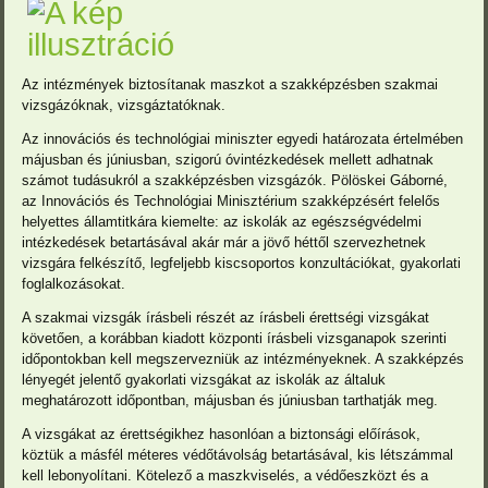
Az intézmények biztosítanak maszkot a szakképzésben szakmai
vizsgázóknak, vizsgáztatóknak.
Az innovációs és technológiai miniszter egyedi határozata értelmében
májusban és júniusban, szigorú óvintézkedések mellett adhatnak
számot tudásukról a szakképzésben vizsgázók. Pölöskei Gáborné,
az Innovációs és Technológiai Minisztérium szakképzésért felelős
helyettes államtitkára kiemelte: az iskolák az egészségvédelmi
intézkedések betartásával akár már a jövő héttől szervezhetnek
vizsgára felkészítő, legfeljebb kiscsoportos konzultációkat, gyakorlati
foglalkozásokat.
A szakmai vizsgák írásbeli részét az írásbeli érettségi vizsgákat
követően, a korábban kiadott központi írásbeli vizsganapok szerinti
időpontokban kell megszervezniük az intézményeknek. A szakképzés
lényegét jelentő gyakorlati vizsgákat az iskolák az általuk
meghatározott időpontban, májusban és júniusban tarthatják meg.
A vizsgákat az érettségikhez hasonlóan a biztonsági előírások,
köztük a másfél méteres védőtávolság betartásával, kis létszámmal
kell lebonyolítani. Kötelező a maszkviselés, a védőeszközt és a