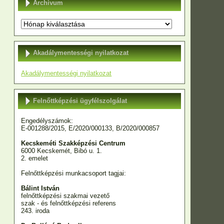
Archívum
Archívum
Akadálymentességi nyilatkozat
Akadálymentességi nyilatkozat
Felnőttképzési ügyfélszolgálat
Engedélyszámok:
E-001288/2015, E/2020/000133, B/2020/000857
Kecskeméti Szakképzési Centrum
6000 Kecskemét, Bibó u. 1.
2. emelet
Felnőttképzési munkacsoport tagjai:
Bálint István
felnőttképzési szakmai vezető
szak - és felnőttképzési referens
243. iroda