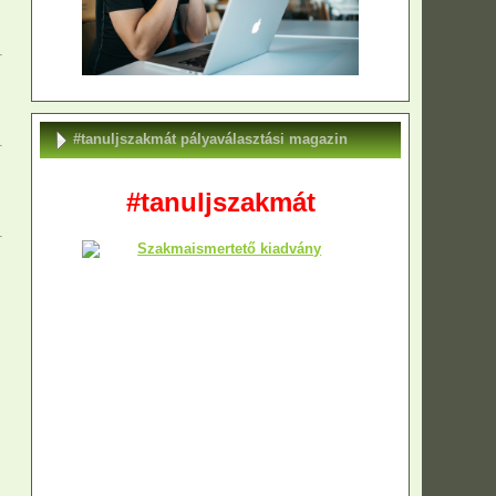
#tanuljszakmát pályaválasztási magazin
#tanuljszakmát