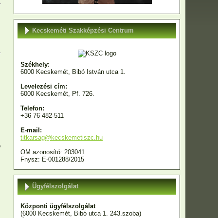
Kecskeméti Szakképzési Centrum
Székhely:
6000 Kecskemét, Bibó István utca 1.
Levelezési cím:
6000 Kecskemét, Pf. 726.
Telefon:
+36 76 482-511
E-mail:
titkarsag@kecskemetiszc.hu
ó
OM azonosító: 203041
Fnysz: E-001288/2015
Ügyfélszolgálat
Központi ügyfélszolgálat
(6000 Kecskemét, Bibó utca 1. 243.szoba)