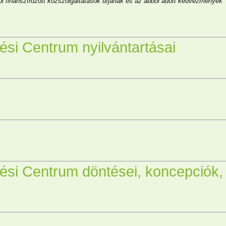
sből finanszírozott közszolgáltatások díjának és az abból adott kedvezmények
ési Centrum nyilvántartásai
ési Centrum döntései, koncepciók,