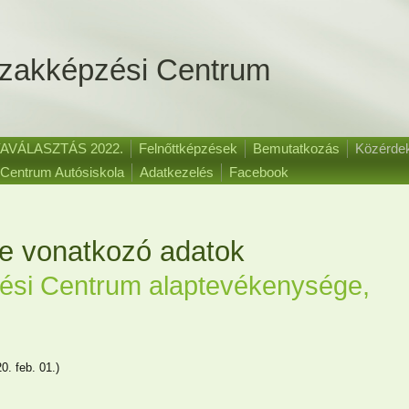
zakképzési Centrum
AVÁLASZTÁS 2022.
Felnőttképzések
Bemutatkozás
Közérde
Centrum Autósiskola
Adatkezelés
Facebook
e vonatkozó adatok
zési Centrum alaptevékenysége,
0. feb. 01.)