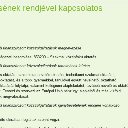
ésének rendjével kapcsolatos
sből finanszírozott közszolgáltatások megnevezése
kágazati besorolása: 853200 – Szakmai középfokú oktatás
ől finanszírozott közszolgáltatások tartalmának leírása
és-oktatás, szakiskolai nevelés-oktatás, technikumi szakmai oktatást,
ktatást, és a többi gyermekkel, tanulóval együtt nevelhető, oktatható
tatását folytatja, valamint kollégiumi alapfeladatot, továbbá nevelő és oktat
Tervezi és szervezi az Európai Unió pénzügyi alapjaiból és más külföldi,
ok megvalósítását.
ből finanszírozott közszolgáltatások igénybevételének rendjére vonatkozó
ó okiratban foglaltak szerint végzi.