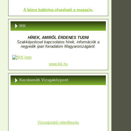
A képre kattintva olvasható a magazin.
IKK
HÍREK, AMIRŐL ÉRDENES TUDNI
Szakképzéssel kapcsolatos hírek, információk a
negyedik ipari forradalom Magyarországáról.
www.ikk.hu
Kecskeméti Vizsgaközpont
Vizsgáztatói jelentkezés