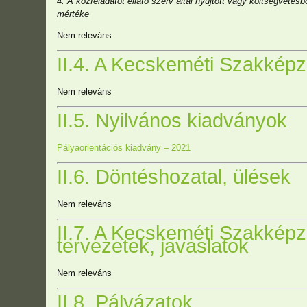
4. A közfeladatot ellátó szerv által nyújtott vagy költségveté
mértéke
Nem releváns
II.4. A Kecskeméti Szakképz
Nem releváns
II.5. Nyilvános kiadványok
Pályaorientációs kiadvány – 2021
II.6. Döntéshozatal, ülések
Nem releváns
II.7. A Kecskeméti Szakképz
tervezetek, javaslatok
Nem releváns
II.8. Pályázatok