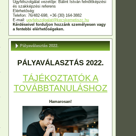
Ügyfélszolgálat vezetője: Bálint István felnőttképzési
és szakképzési referens
Elérhetőség:
Telefon: 76/482-698, +36 (30) 164-3882
E-mail:
ugyfelszolgalat@kecskemetiszc.hu
Kérdéseivel forduljon hozzánk személyesen vagy
a fentebbi elérhetőségeken.
Pályaválasztás 2022.
PÁLYAVÁLASZTÁS 2022.
TÁJÉKOZTATÓK A
TOVÁBBTANULÁSHOZ
Hamarosan!