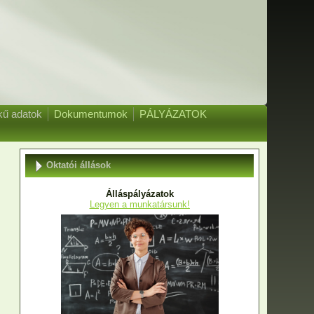
kű adatok
Dokumentumok
PÁLYÁZATOK
Oktatói állások
Álláspályázatok
Legyen a munkatársunk!