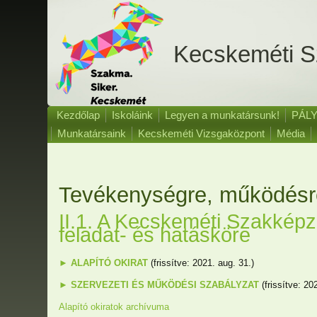
Kecskeméti S
Kezdőlap
Iskoláink
Legyen a munkatársunk!
PÁLY
Munkatársaink
Kecskeméti Vizsgaközpont
Média
Tevékenységre, működésr
II.1. A Kecskeméti Szakkép
feladat- és hatásköre
► ALAPÍTÓ OKIRAT
(frissítve: 2021. aug. 31.)
► SZERVEZETI ÉS MŰKÖDÉSI SZABÁLYZAT
(frissítve: 202
Alapító okiratok archívuma