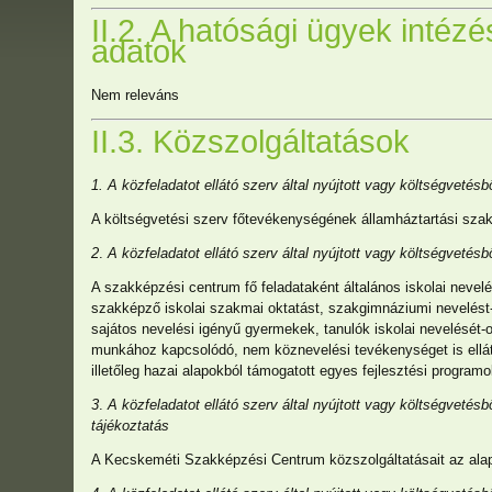
II.2. A hatósági ügyek intéz
adatok
Nem releváns
II.3. Közszolgáltatások
1. A közfeladatot ellátó szerv által nyújtott vagy költségveté
A költségvetési szerv főtevékenységének államháztartási sza
2
.
A közfeladatot ellátó szerv által nyújtott vagy költségvetésb
A szakképzési centrum fő feladataként általános iskolai nevel
szakképző iskolai szakmai oktatást, szakgimnáziumi nevelést-o
sajátos nevelési igényű gyermekek, tanulók iskolai nevelését-ok
munkához kapcsolódó, nem köznevelési tevékenységet is ellát. 
illetőleg hazai alapokból támogatott egyes fejlesztési program
3
.
A közfeladatot ellátó szerv által nyújtott vagy költségvetés
tájékoztatás
A Kecskeméti Szakképzési Centrum közszolgáltatásait az alapít