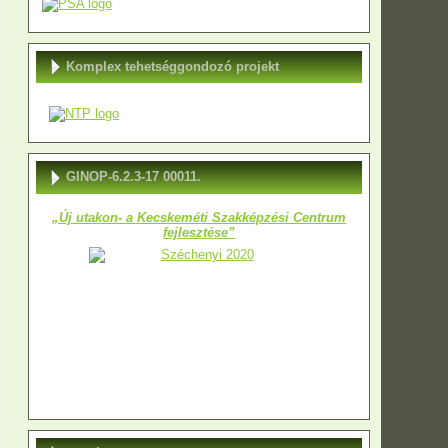
Komplex tehetséggondozó projekt
GINOP-6.2.3-17 00011.
„Új utakon- a Kecskeméti Szakképzési Centrum
fejlesztése”