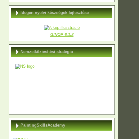
Idegen nyelvi készségek fejlesztése
GINOP 6.1.3
Nemzetköziesítési stratégia
PaintingSkillsAcademy