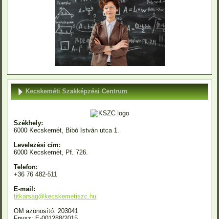
Kecskeméti Szakképzési Centrum
Székhely:
6000 Kecskemét, Bibó István utca 1.
Levelezési cím:
6000 Kecskemét, Pf. 726.
Telefon:
+36 76 482-511
E-mail:
titkarsag@kecskemetiszc.hu
OM azonosító: 203041
Fnysz: E-001288/2015