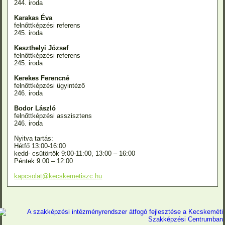
244. iroda
Karakas Éva
felnőttképzési referens
245. iroda
Keszthelyi József
felnőttképzési referens
245. iroda
Kerekes Ferencné
felnőttképzési ügyintéző
246. iroda
Bodor László
felnőttképzési asszisztens
246. iroda
Nyitva tartás:
Hétfő 13:00-16:00
kedd- csütörtök 9:00-11:00, 13:00 – 16:00
Péntek 9:00 – 12:00
kapcsolat@kecskemetiszc.hu