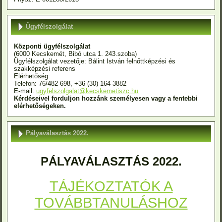
Ügyfélszolgálat
Központi ügyfélszolgálat
(6000 Kecskemét, Bibó utca 1. 243.szoba)
Ügyfélszolgálat vezetője: Bálint István felnőttképzési és
szakképzési referens
Elérhetőség:
Telefon: 76/482-698, +36 (30) 164-3882
E-mail:
ugyfelszolgalat@kecskemetiszc.hu
Kérdéseivel forduljon hozzánk személyesen vagy a fentebbi
elérhetőségeken.
Pályaválasztás 2022.
PÁLYAVÁLASZTÁS 2022.
TÁJÉKOZTATÓK A
TOVÁBBTANULÁSHOZ