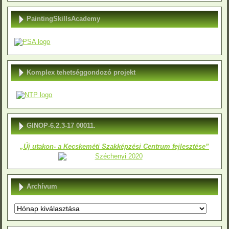
PaintingSkillsAcademy
Komplex tehetséggondozó projekt
GINOP-6.2.3-17 00011.
„Új utakon- a Kecskeméti Szakképzési Centrum fejlesztése”
Archívum
Archívum