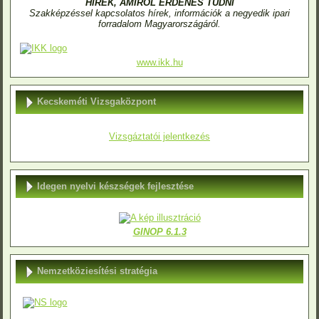
HÍREK, AMIRŐL ÉRDENES TUDNI
Szakképzéssel kapcsolatos hírek, információk a negyedik ipari
forradalom Magyarországáról.
www.ikk.hu
Kecskeméti Vizsgaközpont
Vizsgáztatói jelentkezés
Idegen nyelvi készségek fejlesztése
GINOP 6.1.3
Nemzetköziesítési stratégia