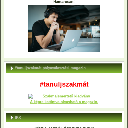
Hamarosan!
#tanuljszakmát pályaválasztási magazin
#tanuljszakmát
A képre kattintva olvasható a magazin.
IKK