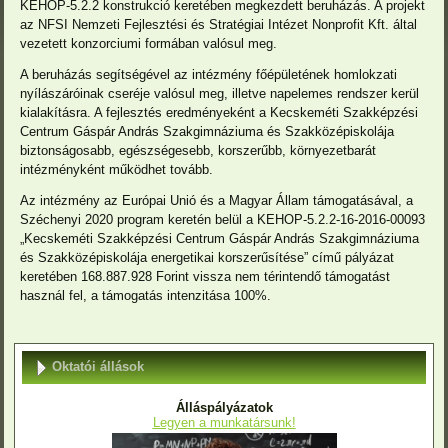
KEHOP-5.2.2 konstrukció keretében megkezdett beruházás. A projekt
az NFSI Nemzeti Fejlesztési és Stratégiai Intézet Nonprofit Kft. által
vezetett konzorciumi formában valósul meg.
A beruházás segítségével az intézmény főépületének homlokzati
nyílászáróinak cseréje valósul meg, illetve napelemes rendszer kerül
kialakításra. A fejlesztés eredményeként a Kecskeméti Szakképzési
Centrum Gáspár András Szakgimnáziuma és Szakközépiskolája
biztonságosabb, egészségesebb, korszerűbb, környezetbarát
intézményként működhet tovább.
Az intézmény az Európai Unió és a Magyar Állam támogatásával, a
Széchenyi 2020 program keretén belül a KEHOP-5.2.2-16-2016-00093
„Kecskeméti Szakképzési Centrum Gáspár András Szakgimnáziuma
és Szakközépiskolája energetikai korszerűsítése” című pályázat
keretében 168.887.928 Forint vissza nem térintendő támogatást
használ fel, a támogatás intenzitása 100%.
Oktatói állások
Álláspályázatok
Legyen a munkatársunk!