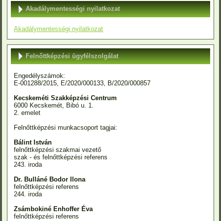
Akadálymentességi nyilatkozat
Akadálymentességi nyilatkozat
Felnőttképzési ügyfélszolgálat
Engedélyszámok:
E-001288/2015, E/2020/000133, B/2020/000857
Kecskeméti Szakképzési Centrum
6000 Kecskemét, Bibó u. 1.
2. emelet
Felnőttképzési munkacsoport tagjai:
Bálint István
felnőttképzési szakmai vezető
szak - és felnőttképzési referens
243. iroda
Dr. Bulláné Bodor Ilona
felnőttképzési referens
244. iroda
Zsámbokiné Enhoffer Éva
felnőttképzési referens